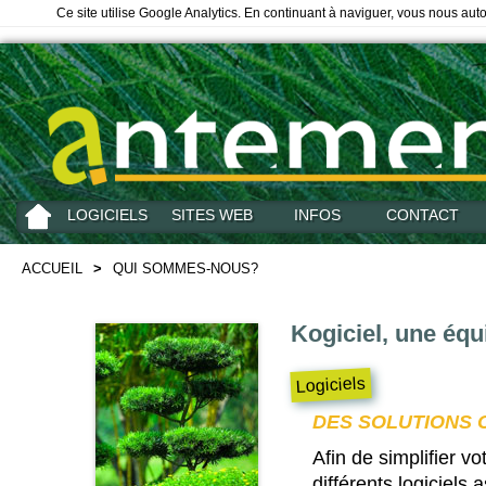
Ce site utilise Google Analytics. En continuant à naviguer, vous nous au
LOGICIELS
SITES WEB
INFOS
CONTACT
ACCUEIL
>
QUI SOMMES-NOUS?
Kogiciel, une équ
Logiciels
DES SOLUTIONS
Afin de simplifier v
différents logiciels 