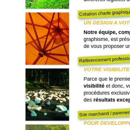
Création charte graphiq
UN DESIGN A VO
Notre équipe, com
graphisme, est prése
de vous proposer u
Référencement professi
VOTRE VISIBILITE
Parce que le premier
visibilité
et donc, v
procédures exclusiv
des
résultats exce
Site marchand / paiemen
POUR DEVELOPP